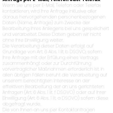
Wenn Sie uns per E-Mail, Telefon oder Telefax
kontaktieren, wird Ihre Anfrage inklusive aller
daraus hervorgehenden personenbezogenen
Daten (Name, Anfrage) zum Zwecke der
Bearbeitung Ihres Anliegens bei uns gespeichert
und verarbeitet. Diese Daten geben wir nicht
ohne Ihre Einwilligung weiter.
Die Verarbeitung dieser Daten erfolgt auf
Grundlage von Art. 6 Abs. 1 lit. b DSGVO, sofern
Ihre Anfrage mit der Erfüllung eines Vertrags
zusammenhängt oder zur Durchführung
vorvertraglicher Maßnahmen erforderlich ist. In
allen übrigen Fällen beruht die Verarbeitung auf
unserem berechtigten Interesse an der
effektiven Bearbeitung der an uns gerichteten
Anfragen (Art. 6 Abs. 1 lit. f DSGVO) oder auf Ihrer
Einwilligung (Art. 6 Abs. 1 lit. a DSGVO) sofern diese
abgefragt wurde.
Die von Ihnen an uns per Kontaktanfragen