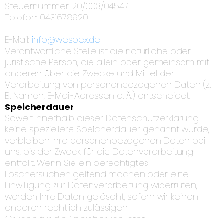
Steuernummer: 20/003/04547
Telefon: 0431678920
E-Mail:
info@wespex.de
Verantwortliche Stelle ist die natürliche oder
juristische Person, die allein oder gemeinsam mit
anderen über die Zwecke und Mittel der
Verarbeitung von personenbezogenen Daten (z.
B. Namen, E-Mail-Adressen o. Ä.) entscheidet.
Speicherdauer
Soweit innerhalb dieser Datenschutzerklärung
keine speziellere Speicherdauer genannt wurde,
verbleiben Ihre personenbezogenen Daten bei
uns, bis der Zweck für die Datenverarbeitung
entfällt. Wenn Sie ein berechtigtes
Löschersuchen geltend machen oder eine
Einwilligung zur Datenverarbeitung widerrufen,
werden Ihre Daten gelöscht, sofern wir keinen
anderen rechtlich zulässigen