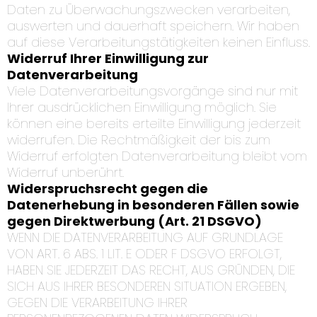
Daten zu Überwachungszwecken verarbeiten,
auswerten und dauerhaft speichern. Wir haben
auf diese Verarbeitungstätigkeiten keinen Einfluss.
Widerruf Ihrer Einwilligung zur
Datenverarbeitung
Viele Datenverarbeitungsvorgänge sind nur mit
Ihrer ausdrücklichen Einwilligung möglich. Sie
können eine bereits erteilte Einwilligung jederzeit
widerrufen. Die Rechtmäßigkeit der bis zum
Widerruf erfolgten Datenverarbeitung bleibt vom
Widerruf unberührt.
Widerspruchsrecht gegen die
Datenerhebung in besonderen Fällen sowie
gegen Direktwerbung (Art. 21 DSGVO)
WENN DIE DATENVERARBEITUNG AUF GRUNDLAGE
VON ART. 6 ABS. 1 LIT. E ODER F DSGVO ERFOLGT,
HABEN SIE JEDERZEIT DAS RECHT, AUS GRÜNDEN, DIE
SICH AUS IHRER BESONDEREN SITUATION ERGEBEN,
GEGEN DIE VERARBEITUNG IHRER