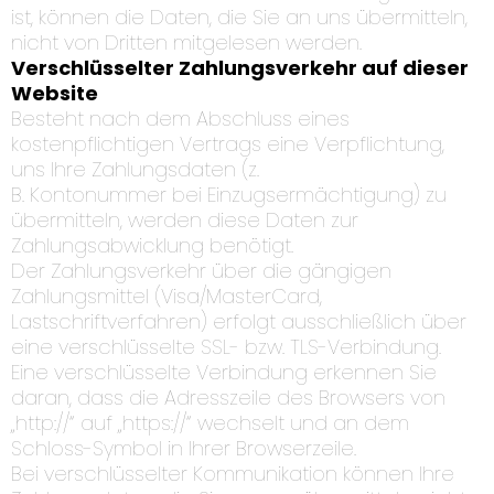
ist, können die Daten, die Sie an uns übermitteln,
nicht von Dritten mitgelesen werden.
Verschlüsselter Zahlungsverkehr auf dieser
Website
Besteht nach dem Abschluss eines
kostenpflichtigen Vertrags eine Verpflichtung,
uns Ihre Zahlungsdaten (z.
B. Kontonummer bei Einzugsermächtigung) zu
übermitteln, werden diese Daten zur
Zahlungsabwicklung benötigt.
Der Zahlungsverkehr über die gängigen
Zahlungsmittel (Visa/MasterCard,
Lastschriftverfahren) erfolgt ausschließlich über
eine verschlüsselte SSL- bzw. TLS-Verbindung.
Eine verschlüsselte Verbindung erkennen Sie
daran, dass die Adresszeile des Browsers von
„http://“ auf „https://“ wechselt und an dem
Schloss-Symbol in Ihrer Browserzeile.
Bei verschlüsselter Kommunikation können Ihre