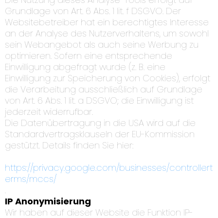
Grundlage von Art. 6 Abs. 1 lit. f DSGVO. Der
Websitebetreiber hat ein berechtigtes Interesse
an der Analyse des Nutzerverhaltens, um sowohl
sein Webangebot als auch seine Werbung zu
optimieren. Sofern eine entsprechende
Einwilligung abgefragt wurde (z. B. eine
Einwilligung zur Speicherung von Cookies), erfolgt
die Verarbeitung ausschließlich auf Grundlage
von Art. 6 Abs. 1 lit. a DSGVO; die Einwilligung ist
jederzeit widerrufbar.
Die Datenübertragung in die USA wird auf die
Standardvertragsklauseln der EU-Kommission
gestützt. Details finden Sie hier:
https://privacy.google.com/businesses/controllert
erms/mccs/
.
IP Anonymisierung
Wir haben auf dieser Website die Funktion IP-