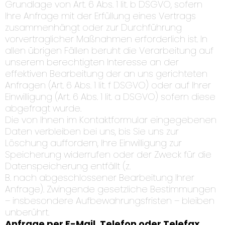
Grundlage von Art. 6 Abs. 1 lit. b DSGVO, sofern
Ihre Anfrage mit der Erfüllung eines Vertrags
zusammenhängt oder zur Durchführung
vorvertraglicher Maßnahmen erforderlich ist. In
allen übrigen Fällen beruht die Verarbeitung auf
unserem berechtigten Interesse an der
effektiven Bearbeitung der an uns gerichteten
Anfragen (Art. 6 Abs. 1 lit. f DSGVO) oder auf Ihrer
Einwilligung (Art. 6 Abs. 1 lit. a DSGVO) sofern diese
abgefragt wurde.
Die von Ihnen im Kontaktformular eingegebenen
Daten verbleiben bei uns, bis Sie uns zur
Löschung auffordern, Ihre Einwilligung zur
Speicherung widerrufen oder der Zweck für die
Datenspeicherung entfällt (z.
B. nach abgeschlossener Bearbeitung Ihrer
Anfrage). Zwingende gesetzliche Bestimmungen
– insbesondere Aufbewahrungsfristen – bleiben
unberührt.
Anfrage per E-Mail, Telefon oder Telefax