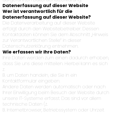
Datenerfassung auf dieser Website
Wer ist verantwortlich für die
Datenerfassung auf dieser Website?
Die Datenverarbeitung auf dieser Website
erfolgt durch den Websitebetreiber. Dessen
Kontaktdaten können Sie dem Abschnitt „Hinweis
zur Verantwortlichen Stelle“ in dieser
Datenschutzerklärung entnehmen.
Wie erfassen wir Ihre Daten?
Ihre Daten werden zum einen dadurch erhoben,
dass Sie uns diese mitteilen. Hierbei kann es sich
z.
B. um Daten handeln, die Sie in ein
Kontaktformular eingeben.
Andere Daten werden automatisch oder nach
Ihrer Einwilligung beim Besuch der Website durch
unsere IT-Systeme erfasst. Das sind vor allem
technische Daten (z.
B. Internetbrowser, Betriebssystem oder Uhrzeit