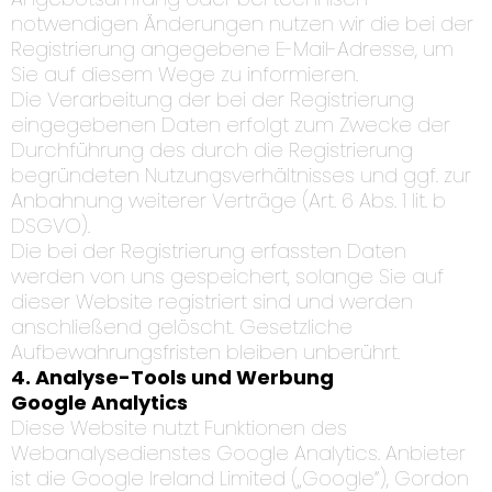
notwendigen Änderungen nutzen wir die bei der
Registrierung angegebene E-Mail-Adresse, um
Sie auf diesem Wege zu informieren.
Die Verarbeitung der bei der Registrierung
eingegebenen Daten erfolgt zum Zwecke der
Durchführung des durch die Registrierung
begründeten Nutzungsverhältnisses und ggf. zur
Anbahnung weiterer Verträge (Art. 6 Abs. 1 lit. b
DSGVO).
Die bei der Registrierung erfassten Daten
werden von uns gespeichert, solange Sie auf
dieser Website registriert sind und werden
anschließend gelöscht. Gesetzliche
Aufbewahrungsfristen bleiben unberührt.
4. Analyse-Tools und Werbung
Google Analytics
Diese Website nutzt Funktionen des
Webanalysedienstes Google Analytics. Anbieter
ist die Google Ireland Limited („Google“), Gordon