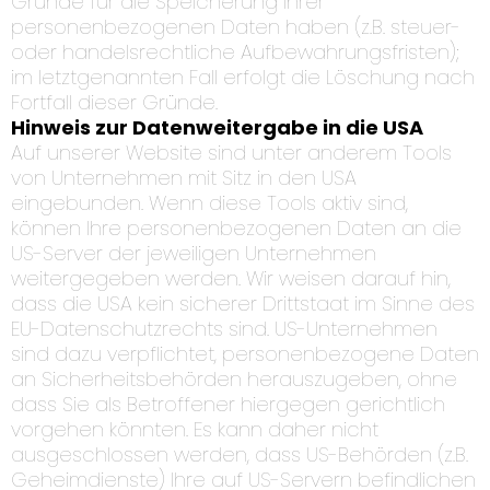
Gründe für die Speicherung Ihrer
personenbezogenen Daten haben (z.B. steuer-
oder handelsrechtliche Aufbewahrungsfristen);
im letztgenannten Fall erfolgt die Löschung nach
Fortfall dieser Gründe.
Hinweis zur Datenweitergabe in die USA
Auf unserer Website sind unter anderem Tools
von Unternehmen mit Sitz in den USA
eingebunden. Wenn diese Tools aktiv sind,
können Ihre personenbezogenen Daten an die
US-Server der jeweiligen Unternehmen
weitergegeben werden. Wir weisen darauf hin,
dass die USA kein sicherer Drittstaat im Sinne des
EU-Datenschutzrechts sind. US-Unternehmen
sind dazu verpflichtet, personenbezogene Daten
an Sicherheitsbehörden herauszugeben, ohne
dass Sie als Betroffener hiergegen gerichtlich
vorgehen könnten. Es kann daher nicht
ausgeschlossen werden, dass US-Behörden (z.B.
Geheimdienste) Ihre auf US-Servern befindlichen