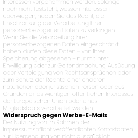
Interessen vorgenommen werden. Solange
noch nicht feststeht, wessen Interessen
überwiegen, haben Sie das Recht, die
Einschränkung der Verarbeitung Ihrer
personenbezogenen Daten zu verlangen.
Wenn Sie die Verarbeitung Ihrer
personenbezogenen Daten eingeschränkt
haben, dürfen diese Daten – von ihrer
Speicherung abgesehen – nur mit Ihrer
Einwilligung oder zur Geltendmachung, Ausübung
oder Verteidigung von Rechtsansprüchen oder
zum Schutz der Rechte einer anderen
natürlichen oder juristischen Person oder aus
Gründen eines wichtigen öffentlichen Interesses
der Europäischen Union oder eines
Mitgliedstaats verarbeitet werden.
Widerspruch gegen Werbe-E-Mails
Der Nutzung von im Rahmen der
Impressumspflicht veröffentlichten Kontaktdaten
zur Übersendung von nicht ausdrücklich