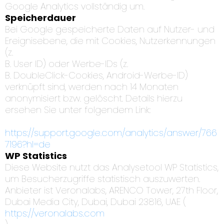
Google Analytics vollständig um.
Speicherdauer
Bei Google gespeicherte Daten auf Nutzer- und
Ereignisebene, die mit Cookies, Nutzerkennungen
(z.
B. User ID) oder Werbe-IDs (z.
B. DoubleClick-Cookies, Android-Werbe-ID)
verknüpft sind, werden nach 14 Monaten
anonymisiert bzw. gelöscht. Details hierzu
ersehen Sie unter folgendem Link:
https://support.google.com/analytics/answer/766
7196?hl=de
WP Statistics
Diese Website nutzt das Analysetool WP Statistics,
um Besucherzugriffe statistisch auszuwerten.
Anbieter ist Veronalabs, ARENCO Tower, 27th Floor,
Dubai Media City, Dubai, Dubai 23816, UAE (
https://veronalabs.com