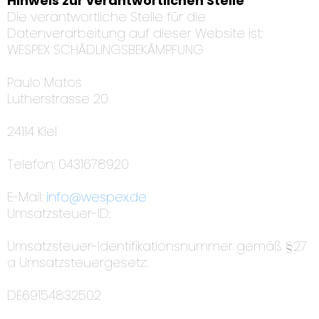
Hinweis zur verantwortlichen Stelle
Die verantwortliche Stelle für die
Datenverarbeitung auf dieser Website ist:
WESPEX SCHÄDLINGSBEKÄMPFUNG
Paulo Matos
Lutherstrasse 20
24114 Kiel
Telefon: 0431678920
E-Mail:
info@wespex.de
Umsatzsteuer-ID:
Umsatzsteuer-Identifikationsnummer gemäß §27
a Umsatzsteuergesetz:
DE69154832502