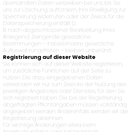
übersandten Daten verbleiben bei uns, bis Sie
uns zur Löschung auffordern, Ihre Einwilligung zur
Speicherung widerrufen oder der Zweck für die
Datenspeicherung entfällt (z.
B. nach abgeschlossener Bearbeitung Ihres
Anliegens). Zwingende gesetzliche
Bestimmungen – insbesondere gesetzliche
Aufbewahrungsfristen – bleiben unberührt.
Registrierung auf dieser Website
Sie können sich auf dieser Website registrieren,
um zusätzliche Funktionen auf der Seite zu
nutzen. Die dazu eingegebenen Daten
verwenden wir nur zum Zwecke der Nutzung des
jeweiligen Angebotes oder Dienstes, für den Sie
sich registriert haben. Die bei der Registrierung
abgefragten Pflichtangaben müssen vollständig
angegeben werden. Anderenfalls werden wir die
Registrierung ablehnen.
Für wichtige Änderungen etwa beim
Angebotsumfang oder bei technisch