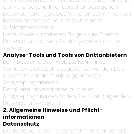
der Verarbeitung Ihrer personenbezogenen
Daten zu verlangen. Des Weiteren steht Ihnen ein
Beschwerderecht bei der zuständigen
Aufsichtsbehörde zu.
Hierzu sowie zu weiteren Fragen zum Thema
Datenschutz können Sie sich jederzeit an uns
wenden.
Analyse-Tools und Tools von Dritt­anbietern
Beim Besuch dieser Website kann Ihr Surf-
Verhalten statistisch ausgewertet werden. Das
geschieht vor allem mit sogenannten
Analyseprogrammen.
Detaillierte Informationen zu diesen
Analyseprogrammen finden Sie in der folgenden
Datenschutzerklärung.
2. Allgemeine Hinweise und Pflicht­
informationen
Datenschutz
Die Betreiber dieser Seiten nehmen den Schutz