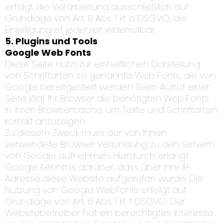
erfolgt die Verarbeitung ausschließlich auf
Grundlage von Art. 6 Abs. 1 lit. a DSGVO; die
Einwilligung ist jederzeit widerrufbar.
5. Plugins und Tools
Google Web Fonts
Diese Seite nutzt zur einheitlichen Darstellung
von Schriftarten so genannte Web Fonts, die von
Google bereitgestellt werden. Beim Aufruf einer
Seite lädt Ihr Browser die benötigten Web Fonts
in ihren Browsercache, um Texte und Schriftarten
korrekt anzuzeigen.
Zu diesem Zweck muss der von Ihnen
verwendete Browser Verbindung zu den Servern
von Google aufnehmen. Hierdurch erlangt
Google Kenntnis darüber, dass über Ihre IP-
Adresse diese Website aufgerufen wurde. Die
Nutzung von Google WebFonts erfolgt auf
Grundlage von Art. 6 Abs. 1 lit. f DSGVO. Der
Websitebetreiber hat ein berechtigtes Interesse