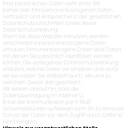
Ihrer persönlichen Daten sehr ernst. Wir
behandeln Ihre personenbezogenen Daten
vertraulich und entsprechend der gesetzlichen
Datenschutzvorschriften sowie dieser
Datenschutzerklärung.
Wenn Sie diese Website benutzen, werden
verschiedene personenbezogene Daten
erhoben. Personenbezogene Daten sind Daten,
mit denen Sie persönlich identifiziert werden
können. Die vorliegende Datenschutzerklärung
erläutert, welche Daten wir erheben und wofür
wir sie nutzen. Sie erläutert auch, wie und zu
welchem Zweck das geschieht.
Wir weisen darauf hin, dass die
Datenübertragung im Internet (z.
B. bei der Kommunikation per E-Mail)
Sicherheitslücken aufweisen kann. Ein lückenloser
Schutz der Daten vor dem Zugriff durch Dritte ist
nicht möglich.