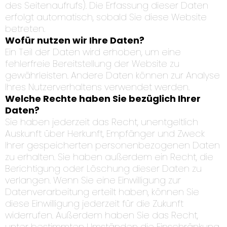
des Seitenaufrufs). Die Erfassung dieser Daten
erfolgt automatisch, sobald Sie diese Website
betreten.
Wofür nutzen wir Ihre Daten?
Ein Teil der Daten wird erhoben, um eine
fehlerfreie Bereitstellung der Website zu
gewährleisten. Andere Daten können zur Analyse
Ihres Nutzerverhaltens verwendet werden.
Welche Rechte haben Sie bezüglich Ihrer
Daten?
Sie haben jederzeit das Recht, unentgeltlich
Auskunft über Herkunft, Empfänger und Zweck
Ihrer gespeicherten personenbezogenen Daten
zu erhalten. Sie haben außerdem ein Recht, die
Berichtigung oder Löschung dieser Daten zu
verlangen. Wenn Sie eine Einwilligung zur
Datenverarbeitung erteilt haben, können Sie
diese Einwilligung jederzeit für die Zukunft
widerrufen. Außerdem haben Sie das Recht,
unter bestimmten Umständen die Einschränkung