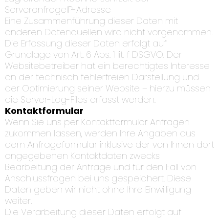
ServeranfrageIP-Adresse
Eine Zusammenführung dieser Daten mit
anderen Datenquellen wird nicht vorgenommen.
Die Erfassung dieser Daten erfolgt auf
Grundlage von Art. 6 Abs. 1 lit. f DSGVO. Der
Websitebetreiber hat ein berechtigtes Interesse
an der technisch fehlerfreien Darstellung und
der Optimierung seiner Website – hierzu müssen
die Server-Log-Files erfasst werden.
Kontaktformular
Wenn Sie uns per Kontaktformular Anfragen
zukommen lassen, werden Ihre Angaben aus
dem Anfrageformular inklusive der von Ihnen dort
angegebenen Kontaktdaten zwecks
Bearbeitung der Anfrage und für den Fall von
Anschlussfragen bei uns gespeichert. Diese
Daten geben wir nicht ohne Ihre Einwilligung
weiter.
Die Verarbeitung dieser Daten erfolgt auf