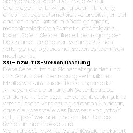
Sie haben das Recht, Daten, die wir auf
Grundlage Ihrer Einwilligung oder in Erfüllung
eines Vertrags automatisiert verarbeiten, an sich
oder an einen Dritten in einem gängigen,
maschinenlesbaren Format aushändigen zu
lassen. Sofern Sie die direkte Übertragung der
Daten an einen anderen Verantwortlichen
verlangen, erfolgt dies nur, soweit es technisch
machbar ist.
SSL- bzw. TLS-Verschlüsselung
Diese Seite nutzt aus Sicherheitsgründen und
zum Schutz der Übertragung vertraulicher
Inhalte, wie zum Beispiel Bestellungen oder
Anfragen, die Sie an uns als Seitenbetreiber
senden, eine SSL- bzw. TLS-Verschlüsselung. Eine
verschlüsselte Verbindung erkennen Sie daran,
dass die Adresszeile des Browsers von „http://“
auf „https://“ wechselt und an dem Schloss-
Symbol in Ihrer Browserzeile.
Wenn die SSL- bzw. TLS-Verschlüsselung aktiviert