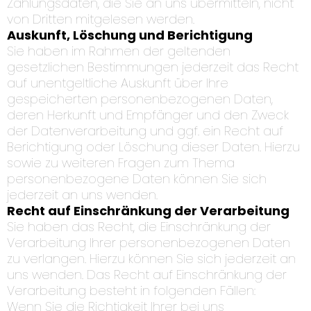
Zahlungsdaten, die Sie an uns übermitteln, nicht
von Dritten mitgelesen werden.
Auskunft, Löschung und Berichtigung
Sie haben im Rahmen der geltenden
gesetzlichen Bestimmungen jederzeit das Recht
auf unentgeltliche Auskunft über Ihre
gespeicherten personenbezogenen Daten,
deren Herkunft und Empfänger und den Zweck
der Datenverarbeitung und ggf. ein Recht auf
Berichtigung oder Löschung dieser Daten. Hierzu
sowie zu weiteren Fragen zum Thema
personenbezogene Daten können Sie sich
jederzeit an uns wenden.
Recht auf Einschränkung der Verarbeitung
Sie haben das Recht, die Einschränkung der
Verarbeitung Ihrer personenbezogenen Daten
zu verlangen. Hierzu können Sie sich jederzeit an
uns wenden. Das Recht auf Einschränkung der
Verarbeitung besteht in folgenden Fällen:
Wenn Sie die Richtigkeit Ihrer bei uns