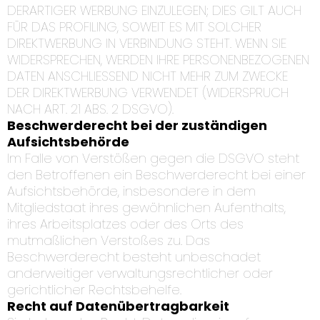
DERARTIGER WERBUNG EINZULEGEN; DIES GILT AUCH
FÜR DAS PROFILING, SOWEIT ES MIT SOLCHER
DIREKTWERBUNG IN VERBINDUNG STEHT. WENN SIE
WIDERSPRECHEN, WERDEN IHRE PERSONENBEZOGENEN
DATEN ANSCHLIESSEND NICHT MEHR ZUM ZWECKE
DER DIREKTWERBUNG VERWENDET (WIDERSPRUCH
NACH ART. 21 ABS. 2 DSGVO).
Beschwerde­recht bei der zuständigen
Aufsichts­behörde
Im Falle von Verstößen gegen die DSGVO steht
den Betroffenen ein Beschwerderecht bei einer
Aufsichtsbehörde, insbesondere in dem
Mitgliedstaat ihres gewöhnlichen Aufenthalts,
ihres Arbeitsplatzes oder des Orts des
mutmaßlichen Verstoßes zu. Das
Beschwerderecht besteht unbeschadet
anderweitiger verwaltungsrechtlicher oder
gerichtlicher Rechtsbehelfe.
Recht auf Daten­übertrag­barkeit