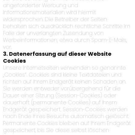
angeforderter Werbung und
Informationsmaterialien wird hiermit
widersprochen. Die Betreiber der Seiten
behalten sich ausdrücklich rechtliche Schritte im
Falle der unverlangten Zusendung von
Werbeinformationen, etwa durch Spam-E-Mails,
vor.
3. Datenerfassung auf dieser Website
Cookies
Unsere Internetseiten verwenden so genannte
„Cookies“. Cookies sind kleine Textdateien und
richten auf Ihrem Endgerät keinen Schaden an.
Sie werden entweder vorübergehend für die
Dauer einer Sitzung (Session-Cookies) oder
dauerhaft (permanente Cookies) auf Ihrem
Endgerät gespeichert. Session-Cookies werden
nach Ende Ihres Besuchs automatisch gelöscht.
Permanente Cookies bleiben auf Ihrem Endgerät
gespeichert, bis Sie diese selbst löschen