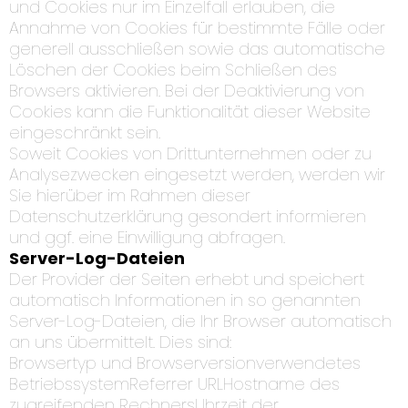
und Cookies nur im Einzelfall erlauben, die
Annahme von Cookies für bestimmte Fälle oder
generell ausschließen sowie das automatische
Löschen der Cookies beim Schließen des
Browsers aktivieren. Bei der Deaktivierung von
Cookies kann die Funktionalität dieser Website
eingeschränkt sein.
Soweit Cookies von Drittunternehmen oder zu
Analysezwecken eingesetzt werden, werden wir
Sie hierüber im Rahmen dieser
Datenschutzerklärung gesondert informieren
und ggf. eine Einwilligung abfragen.
Server-Log-Dateien
Der Provider der Seiten erhebt und speichert
automatisch Informationen in so genannten
Server-Log-Dateien, die Ihr Browser automatisch
an uns übermittelt. Dies sind:
Browsertyp und Browserversionverwendetes
BetriebssystemReferrer URLHostname des
zugreifenden RechnersUhrzeit der