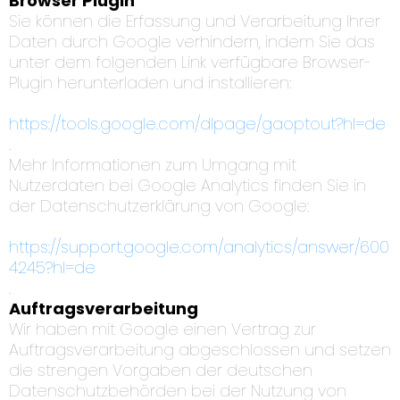
Browser Plugin
Sie können die Erfassung und Verarbeitung Ihrer
Daten durch Google verhindern, indem Sie das
unter dem folgenden Link verfügbare Browser-
Plugin herunterladen und installieren:
https://tools.google.com/dlpage/gaoptout?hl=de
.
Mehr Informationen zum Umgang mit
Nutzerdaten bei Google Analytics finden Sie in
der Datenschutzerklärung von Google:
https://support.google.com/analytics/answer/600
4245?hl=de
.
Auftragsverarbeitung
Wir haben mit Google einen Vertrag zur
Auftragsverarbeitung abgeschlossen und setzen
die strengen Vorgaben der deutschen
Datenschutzbehörden bei der Nutzung von